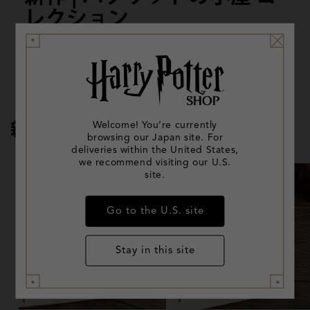
レクション
ページを見る
新着製品
Welcome! You’re currently
browsing our Japan site. For
deliveries within the United States,
we recommend visiting our U.S.
site.
Go to the U.S. site
Stay in this site
New
New