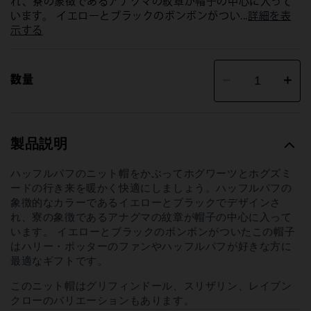
れ、寮の象徴であるアナグマの紋章が帽子の中心に入って
います。 イエローとブラックのボンボンがつい...
詳細を表
示する
数量
ハ
ハ
ッ
ッ
フ
フ
ル
ル
パ
パ
製品説明
フ
フ
ニ
ニ
ッ
ッ
ハッフルパフのニット帽をかぶってホグワーツとホグズミ
ト
ト
ードの行き来を暖かく快適にしましょう。ハッフルパフの
帽
帽
象徴的なカラーであるイエローとブラックでデザインさ
の
の
れ、寮の象徴であるアナグマの紋章が帽子の中心に入って
数
数
量
量
います。 イエローとブラックのボンボンがついたこの帽子
を
を
はハリー・ポッターのファンやハッフルパフが好きな方に
減
増
最適なギフトです。
ら
や
す
す
このニット帽はグリフィンドール、スリザリン、レイブン
クローのバリエーションもあります。