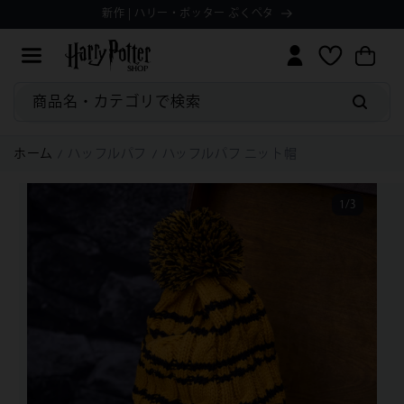
コンテ
Manage
ョ
新作 | ハリー・ポッター ぷくペタ
ィ
ンツに
ッ
Preferences
ッ
進む
ピ
シ
ン
ュ
グ
リ
カ
ス
商品名・カテゴリで検索
ー
ト
ト
ホーム
ハッフルパフ
ハッフルパフ ニット帽
1
/
3
の