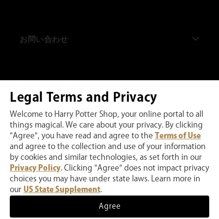
私たちについて
お問い合わせ
ハリー・ポッター ショップ 原宿
ハリー・ポッター ショップ 赤坂
よくある質問
当サイトの利用に際して
ハリー・ポッター ショップ キングスクロス通り
お問い合わせ
Legal Terms and Privacy
ハリー・ポッター ショップ ニューヨーク
注文に関して
プライバシーポリシー
Welcome to Harry Potter Shop, your online portal to all
things magical. We care about your privacy. By clicking
ハリー・ポッター ショップ シカゴ
配送に関して
ウェブサイト利用規約
"Agree", you have read and agree to the
Terms of Use
and agree to the collection and use of your information
私たちのウェブサイトはMicrosoft Clarityを使用することでお客様の弊社ウェ
ワーナー ブラザース スタジオツアー東京 - メイキン
返品に関して
インターネット販売規約
ブサイトのご利用状況をモニターし、弊社サービスの向上に取り組んでいま
by cookies and similar technologies, as set forth in our
す。お客様は私たちのウェブサイトを使用することにより、わたくしたちがこ
グ・オブ・ハリー・ポッター
Privacy Policy
. Clicking "Agree" does not impact privacy
のようなデータを収集することに同意することとします
ファンクラブに関して
Ad Choices
choices you may have under state laws. Learn more in
ハリー・ポッター、ウィザーディング・ワールド、および関連する商標、キャ
ワーナー ブラザース スタジオツアーロンドン - メイキ
ラクター、名前、および標識は TM および © Warner Bros. Entertainment
our
US State Supplement
.
Inc. の著作権所有です。
特定商取引法に基づく表記
ング・オブ・ハリー・ポッター
決
Agree
カートに追加
済
方