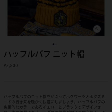
モ
モ
ー
ー
ダ
ダ
ハッフルパフ ニット帽
ル
ル
で
で
メ
メ
デ
デ
通
¥2,800
ィ
ィ
常
ア
ア
価
(1)
(2)
を
を
格
開
開
く
く
ハッフルパフのニット帽をかぶってホグワーツとホグズミ
ードの行き来を暖かく快適にしましょう。ハッフルパフの
象徴的なカラーであるイエローとブラックでデザインさ