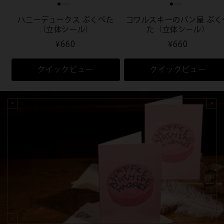
ハニーデュークス ぷくぺた
コワルスキーのパン屋 ぷく
（立体シール）
た（立体シール）
通
¥660
通
¥660
常
常
価
価
クイックビュー
クイックビュー
格
格