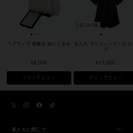
名入れ可能
ヘドウィグ 肩乗せ ぬいぐるみ
名入れ グリフィンドール ロ
ブ
通
¥8,000
通
¥13,000
常
常
価
価
クイックビュー
クイックビュー
格
格
X
Instagram
Facebook
TikTok
私たちに関して