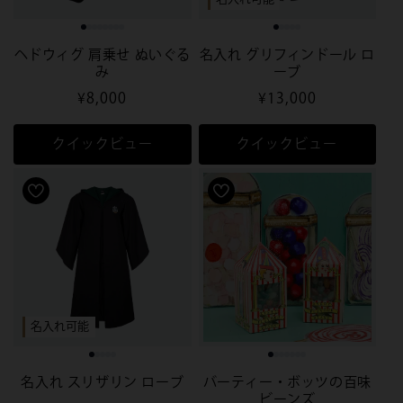
ヘドウィグ 肩乗せ ぬいぐる
名入れ グリフィンドール ロ
み
ーブ
通
¥8,000
通
¥13,000
常
常
価
価
クイックビュー
クイックビュー
格
格
名入れ可能
名入れ スリザリン ローブ
バーティー・ボッツの百味
ビーンズ