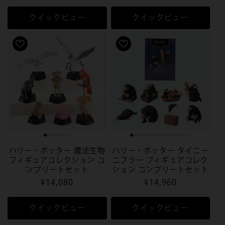
常
常
価
価
クイックビュー
クイックビュー
格
格
ハリー・ポッター 魔法生物
ハリー・ポッター タイニー
フィギュアコレクション コ
ニフラー フィギュアコレク
ンプリートセット
ション コンプリートセット
通
¥14,080
通
¥14,960
常
常
価
価
クイックビュー
クイックビュー
格
格