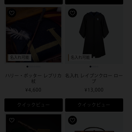
格
格
名入れ可能
名入れ可能
ハリー・ポッター レプリカ
名入れ レイブンクロー ロー
杖
ブ
通
¥4,600
通
¥13,000
常
常
価
価
クイックビュー
クイックビュー
格
格