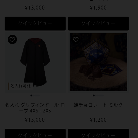
通
¥13,000
通
¥1,900
常
常
価
価
クイックビュー
クイックビュー
格
格
名入れ可能
名入れ グリフィンドール ロ
蛙チョコレート ミルク
ーブ 4XS - 2XS
通
¥13,000
通
¥1,200
常
常
価
価
クイックビュー
クイックビュー