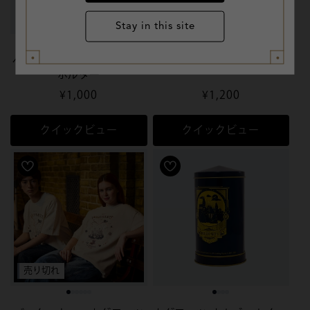
Stay in this site
ヘドウィグ ぬいぐるみキー
チョコレートクランチ
ホルダー
通
¥1,000
通
¥1,200
常
常
価
価
クイックビュー
クイックビュー
格
格
売り切れ