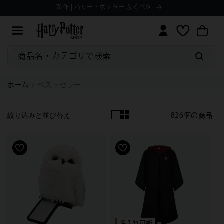
コンテ
Manage
ョ
新作 | ハリー・ポッター ぷくペタ
ィ
ンツに
ッ
Preferences
ッ
進む
ピ
シ
ン
ュ
グ
リ
カ
ス
商品名・カテゴリで検索
ー
ト
ト
ホーム
ベストセラー
826個の商品
絞り込みと並び替え
名入れ可能