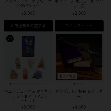
バック・トゥ・ホグワーツ
ホグワーツ オルゴール クッ
2026 Tシャツ
キー缶
通
¥3,800
通
¥2,800
常
常
価
価
入荷通知を希望する
クイックビュー
格
格
名入れ可能
ハニーデュークス マグネッ
ダンブルドア校長 レプリカ
トコレクション コンプリー
杖
トセット
通
¥9,900
通
¥4,600