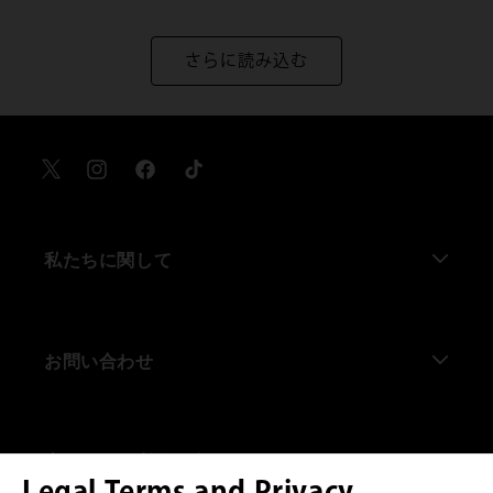
さらに読み込む
X
Instagram
Facebook
TikTok
私たちに関して
私たちについて
お問い合わせ
ハリー・ポッター ショップ 原宿
ハリー・ポッター ショップ 赤坂
よくある質問
当サイトの利用に際して
ハリー・ポッター ショップ キングスクロス通り
お問い合わせ