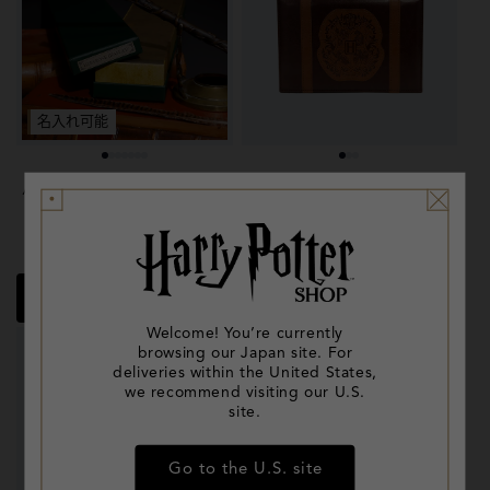
名入れ可能
ハーマイオニー・グレンジ
トランク クッキー
ャー レプリカ杖
通
¥4,600
通
¥4,000
常
常
価
価
クイックビュー
クイックビュー
格
格
Welcome! You’re currently
browsing our Japan site. For
deliveries within the United States,
we recommend visiting our U.S.
site.
Go to the U.S. site