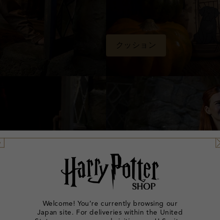
クッション
Welcome! You’re currently browsing our
Japan site. For deliveries within the United
ニット セーター