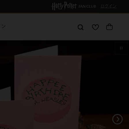
8,000円以上で送料無料!
ログイン
シ
ウ
ョ
ィ
ッ
ッ
ピ
シ
ョン
ン
ュ
グ
リ
カ
ス
ー
ト
ト