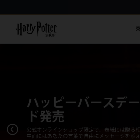
コンテ
Manage
ンツに
ンラインショップ限定 | ハッピーバースデー カード
Preferences
オフィシャル ハリー・ポッター グッズはこちらから
進む
トレーディングカ
入荷！