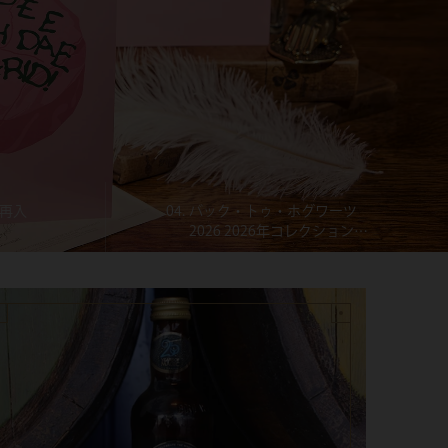
再入
04.
バック・トゥ・ホグワーツ
2026 2026年コレクションと
ともに、あの魔法をもう一
度。すべてのファンに贈る、
心ときめくアイテムをご覧く
ださい。