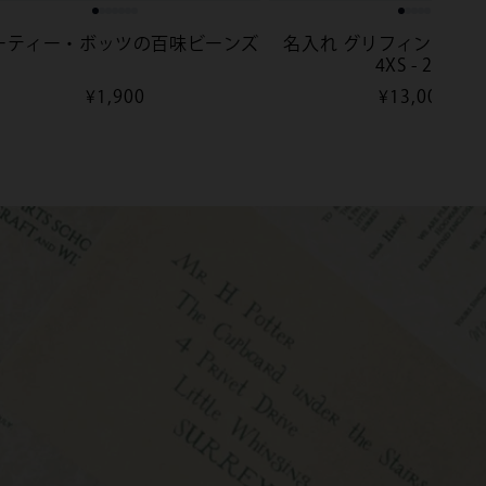
ーティー・ボッツの百味ビーンズ
名入れ グリフィンドール
4XS - 2XS
通
¥1,900
通
¥13,000
常
常
価
価
格
格