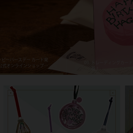
03.
トレーディングカード
ッピーバースデー カード発
荷！
 公式オンラインショップ限
で、表紙には贈る相手の名
を、中面にはあなたの言葉
自由にメッセージを添えら
る、パーソナライズ バース
ーカードが新登場。