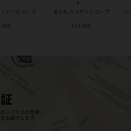
ィンドール ローブ
名入れ スリザリン ローブ
バ
,000
通
¥13,000
常
価
格
知証
証のレプリカが登場。
待をお届けします。