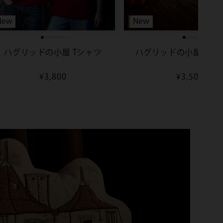
New
New
ハグリッドの小屋 Tシャツ
ハグリッドの小屋 クッ
通
¥3,800
通
¥3,500
常
常
価
価
格
格