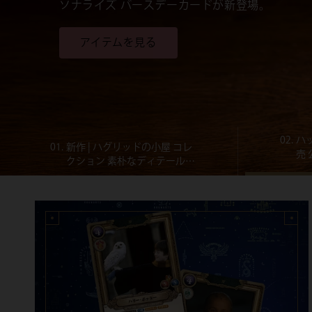
ページを見る
01.
新作 | ハグリッドの小屋 コレ
02.
ハ
クション 素朴なディテールと
売
温かな色合い、そしてハグリ
定
ッドの居心地のよい家から着
前
想を得たコレクション。
で
れ
デ