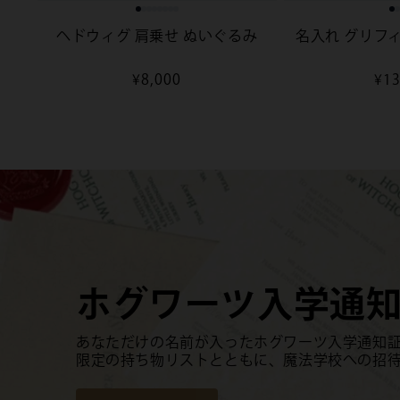
ヘドウィグ 肩乗せ ぬいぐるみ
名入れ グリフ
通
¥8,000
通
¥13
常
常
価
価
格
格
ホグワーツ入学通
あなただけの名前が入ったホグワーツ入学通知
限定の持ち物リストとともに、魔法学校への招