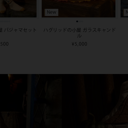
New
屋 パジャマセット
ハグリッドの小屋 ガラスキャンド
ル
,500
通
¥5,000
常
価
格