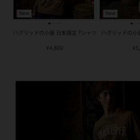
New
New
ハグリッドの小屋 日本限定 Tシャツ
ハグリッドの小
通
¥4,800
通
¥5
常
常
価
価
格
格