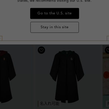
States, we recommend visiting our U.S. site.
Go to the U.S. site
Stay in this site
名入れ可能