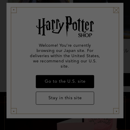
Welcome! You’re currently
バタービール 25周年記念ボト
バタービール オリジナル
browsing our Japan site. For
ル（ミナリマデザイン）
deliveries within the United States,
we recommend visiting our U.S.
通
¥1,000
通
¥1,000
site.
常
常
価
価
クイックビュー
クイックビュー
Go to the U.S. site
格
格
Stay in this site