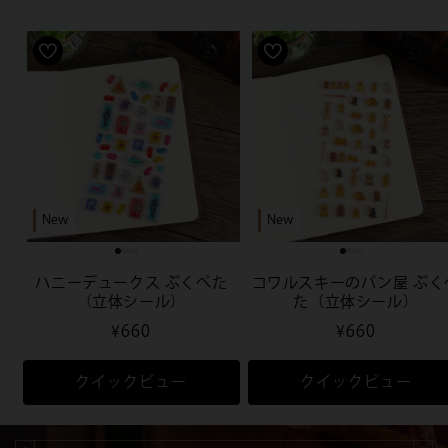
New
New
ハニーデュークス ぷくぺた
コワルスキーのパン屋 ぷく
（立体シール）
た（立体シール）
通
¥660
通
¥660
常
常
価
価
クイックビュー
クイックビュー
格
格