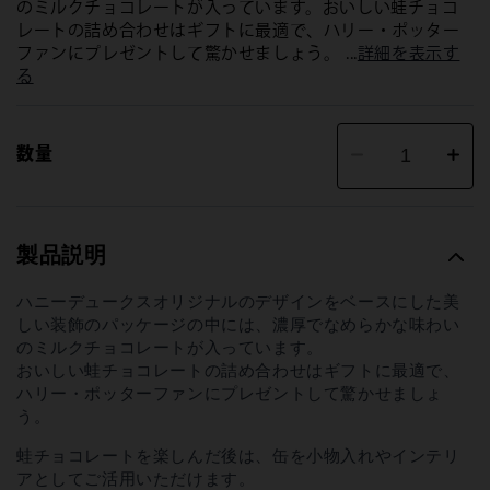
のミルクチョコレートが入っています。おいしい蛙チョコ
レートの詰め合わせはギフトに最適で、ハリー・ポッター
ファンにプレゼントして驚かせましょう。 ...
詳細を表示す
る
数量
缶
缶
入
入
り
り
蛙
蛙
チ
チ
製品説明
ョ
ョ
コ
コ
レ
レ
ハニーデュークスオリジナルのデザインをベースにした美
ー
ー
しい装飾のパッケージの中には、濃厚でなめらかな味わい
ト
ト
のミルクチョコレートが入っています。
の
の
おいしい蛙チョコレートの詰め合わせはギフトに最適で、
数
数
量
量
ハリー・ポッターファンにプレゼントして驚かせましょ
を
を
う。
減
増
ら
や
蛙チョコレートを楽しんだ後は、缶を小物入れやインテリ
す
す
アとしてご活用いただけます。