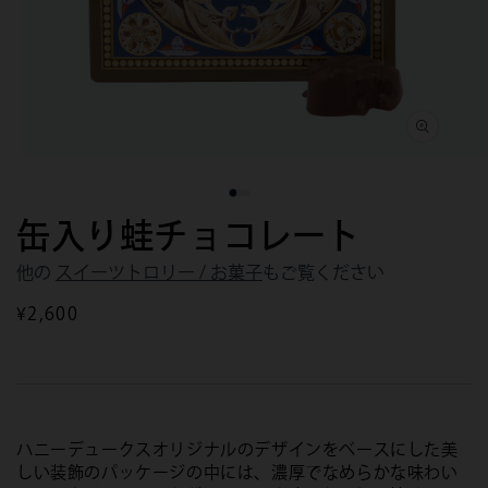
モ
モ
ー
ー
ダ
ダ
缶入り蛙チョコレート
ル
ル
で
で
メ
メ
他の
スイーツトロリー / お菓子
もご覧ください
デ
デ
ィ
ィ
通
¥2,600
ア
ア
常
(1)
(2)
を
を
価
開
開
格
く
く
ハニーデュークスオリジナルのデザインをベースにした美
しい装飾のパッケージの中には、濃厚でなめらかな味わい