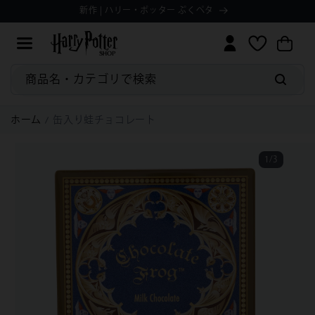
コンテ
Manage
ョ
新作 | ハリー・ポッター ぷくペタ
ィ
ンツに
ッ
Preferences
ッ
進む
ピ
シ
ン
ュ
グ
リ
カ
ス
商品名・カテゴリで検索
ー
ト
ト
ホーム
缶入り蛙チョコレート
1
/
3
の