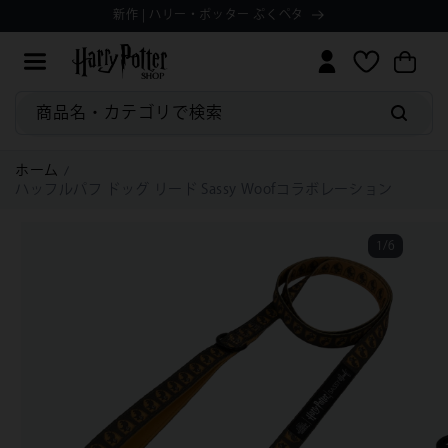
コンテ
Manage
ョ
新作 | ハリー・ポッター ぷくペタ
ィ
ンツに
ッ
Preferences
ッ
進む
ピ
シ
ン
ュ
グ
リ
カ
ス
商品名・カテゴリで検索
ー
ト
ト
ホーム
ハッフルパフ ドッグ リード Sassy Woofコラボレーション
1
/
6
の