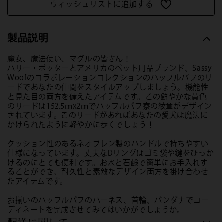
ウィッシュリストに追加する
製品説明
魔女、魔法使い、マグルの皆さん！
ハリー・ポッターとアメリカのペット用品ブランド、Sassy
Woofのコラボレーションコレクションのハッフルパフのリ
ードであなたの仲間をスタイルアップしましょう。機能性
と見た目の両方を備えたアイテムです。この鮮やかな黄色
のリードは152.5㎝x2㎝でハッフルパフ寮の紋章がデザイン
されています。このリードがあればあなたの愛犬は魔法に
かけられたように軽やかに歩くでしょう！
クッション性のあるネオプレン製のハンドルで持ちやすい
仕様になっています。丈夫なDリングはゴミ袋や鍵をひっか
けるのにとても便利です。お水と石鹸で簡単にお手入れす
ることができ、耐久性と素敵なデザイン両方を掛け合わせ
たアイテムです。
お揃いのハッフルパフのハーネス、首輪、バンダナでコー
ディネートを完成させてみてはいかがでしょうか。