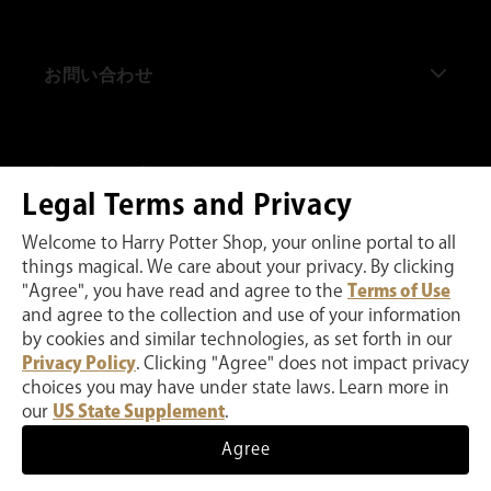
私たちについて
お問い合わせ
ハリー・ポッター ショップ 原宿
ハリー・ポッター ショップ 赤坂
よくある質問
当サイトの利用に際して
ハリー・ポッター ショップ キングスクロス通り
お問い合わせ
Legal Terms and Privacy
ハリー・ポッター ショップ ニューヨーク
注文に関して
プライバシーポリシー
Welcome to Harry Potter Shop, your online portal to all
things magical. We care about your privacy. By clicking
ハリー・ポッター ショップ シカゴ
配送に関して
ウェブサイト利用規約
"Agree", you have read and agree to the
Terms of Use
and agree to the collection and use of your information
私たちのウェブサイトはMicrosoft Clarityを使用することでお客様の弊社ウェ
ワーナー ブラザース スタジオツアー東京 - メイキン
返品に関して
インターネット販売規約
ブサイトのご利用状況をモニターし、弊社サービスの向上に取り組んでいま
by cookies and similar technologies, as set forth in our
す。お客様は私たちのウェブサイトを使用することにより、わたくしたちがこ
グ・オブ・ハリー・ポッター
Privacy Policy
. Clicking "Agree" does not impact privacy
のようなデータを収集することに同意することとします
ファンクラブに関して
Ad Choices
choices you may have under state laws. Learn more in
ハリー・ポッター、ウィザーディング・ワールド、および関連する商標、キャ
ワーナー ブラザース スタジオツアーロンドン - メイキ
ラクター、名前、および標識は TM および © Warner Bros. Entertainment
our
US State Supplement
.
Inc. の著作権所有です。
特定商取引法に基づく表記
ング・オブ・ハリー・ポッター
決
Agree
入荷時にメールで通知
済
方
Manage Preferences