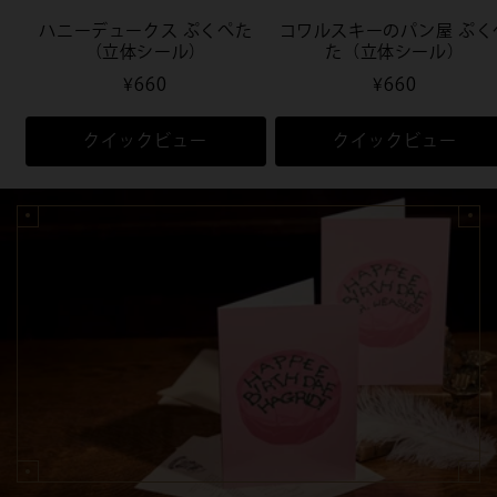
ハニーデュークス ぷくぺた
コワルスキーのパン屋 ぷく
（立体シール）
た（立体シール）
通
¥660
通
¥660
常
常
価
価
クイックビュー
クイックビュー
格
格