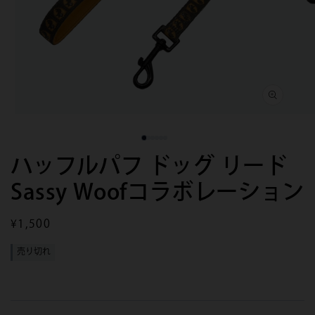
モ
モ
ー
ー
ダ
ダ
ハッフルパフ ドッグ リード
ル
ル
で
で
Sassy Woofコラボレーション
メ
メ
デ
デ
ィ
ィ
ア
ア
通
¥1,500
(1)
(2)
常
を
を
売り切れ
価
開
開
く
く
格