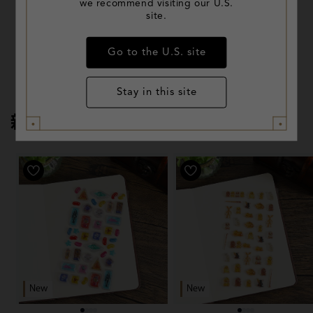
レクション
we recommend visiting our U.S.
site.
ページを見る
Go to the U.S. site
Stay in this site
新着製品
New
New