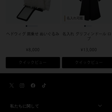
名入れ可能
ヘドウィグ 肩乗せ ぬいぐるみ
名入れ グリフィンドール ロ
ブ
通
¥8,000
通
¥13,000
常
常
価
価
クイックビュー
クイックビュー
格
格
X
Instagram
Facebook
TikTok
私たちに関して