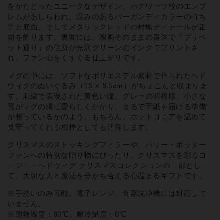
プ
プ
をかたどったユニークなデザイン。ホグワーツ校のエンブ
＆
＆
レムがあしらわれ、深みのあるバーガンディカラーの持ち
ヘ
ヘ
手と底面、そしてメタリックレッドの封蝋ディテールが正
ド
ド
面を飾ります。裏面には、映画そのままの書体で「プリベ
ウ
ウ
ット通り」の住所が光沢グリーンのインクでプリントさ
ィ
ィ
れ、ファン心をくすぐる仕上がりです。
グ
グ
ぬ
ぬ
マグの中には、ソフトなポリエステル素材で作られたヘド
い
い
ぐ
ぐ
ウィグのぬいぐるみ（15 × 8.5cm）がちょこんと収まりま
る
る
す。刺繍で表現された黄色い瞳、グレーの羽模様、小さな
み
み
翼がマグの縁に愛らしくかかり、まるで手紙を届ける準備
ギ
ギ
が整っているかのよう。もちろん、ホットココアを温めて
フ
フ
見守ってくれる相棒としても活躍します。
ト
ト
セ
セ
クリスマスのストッキングフィラーや、ハリー・ポッター
ッ
ッ
ファンへの特別な贈り物にぴったり。クリスマスを彩るコ
ト
ト
の
の
ージー・ヘドウィグ クリスマスコレクションの一部とし
数
数
て、大切な人と魔法を分かち合える心温まるギフトです。
量
量
を
を
※手洗いのみ可能。電子レンジ、食器洗浄機には対応して
減
増
いません。
ら
や
※耐熱温度：80℃、耐冷温度：0℃
す
す