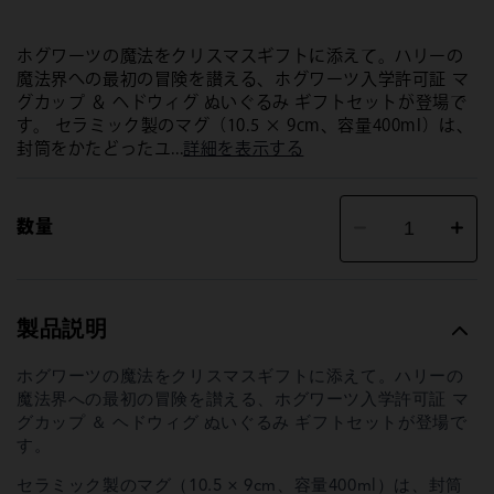
ホグワーツの魔法をクリスマスギフトに添えて。ハリーの
魔法界への最初の冒険を讃える、ホグワーツ入学許可証 マ
グカップ ＆ ヘドウィグ ぬいぐるみ ギフトセットが登場で
す。 セラミック製のマグ（10.5 × 9cm、容量400ml）は、
封筒をかたどったユ...
詳細を表示する
数量
ホ
ホ
グ
グ
ワ
ワ
ー
ー
ツ
ツ
製品説明
入
入
学
学
許
許
ホグワーツの魔法をクリスマスギフトに添えて。ハリーの
可
可
魔法界への最初の冒険を讃える、ホグワーツ入学許可証 マ
証
証
グカップ ＆ ヘドウィグ ぬいぐるみ ギフトセットが登場で
マ
マ
す。
グ
グ
カ
カ
セラミック製のマグ（10.5 × 9cm、容量400ml）は、封筒
ッ
ッ