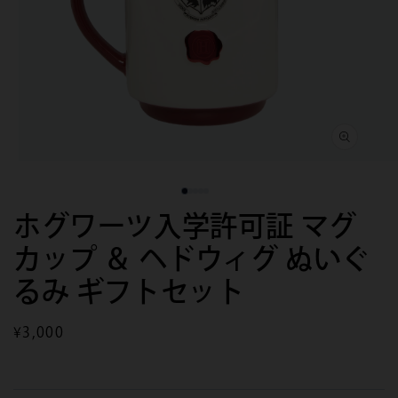
モ
モ
ー
ー
ダ
ダ
ホグワーツ入学許可証 マグ
ル
ル
で
で
カップ ＆ ヘドウィグ ぬいぐ
メ
メ
デ
デ
ィ
ィ
るみ ギフトセット
ア
ア
(1)
(2)
を
を
通
¥3,000
開
開
常
く
く
価
格