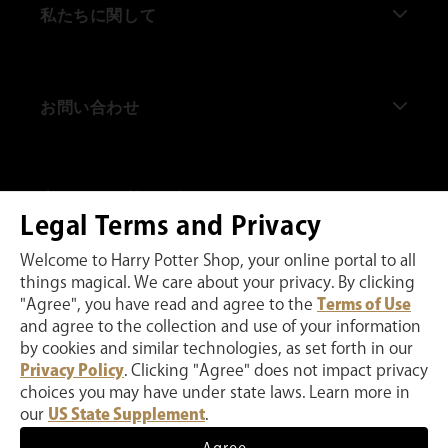
私たちに関して
私たちについて
お問い合わせ
ハリー・ポッター ショップ 原宿
ハリー・ポッター ショップ 赤坂
よくある質問
当サイトの利用に際して
ハリー・ポッター ショップ キングスクロス通り
お問い合わせ
Legal Terms and Privacy
ハリー・ポッター ショップ ニューヨーク
注文に関して
プライバシーポリシー
Welcome to Harry Potter Shop, your online portal to all
things magical. We care about your privacy. By clicking
ハリー・ポッター ショップ シカゴ
配送に関して
ウェブサイト利用規約
"Agree", you have read and agree to the
Terms of Use
and agree to the collection and use of your information
私たちのウェブサイトはMicrosoft Clarityを使用することでお客様の弊社ウェ
ワーナー ブラザース スタジオツアー東京 - メイキン
返品に関して
インターネット販売規約
ブサイトのご利用状況をモニターし、弊社サービスの向上に取り組んでいま
by cookies and similar technologies, as set forth in our
す。お客様は私たちのウェブサイトを使用することにより、わたくしたちがこ
グ・オブ・ハリー・ポッター
Privacy Policy
. Clicking "Agree" does not impact privacy
のようなデータを収集することに同意することとします
ファンクラブに関して
Ad Choices
choices you may have under state laws. Learn more in
ハリー・ポッター、ウィザーディング・ワールド、および関連する商標、キャ
ワーナー ブラザース スタジオツアーロンドン - メイキ
ラクター、名前、および標識は TM および © Warner Bros. Entertainment
our
US State Supplement
.
Inc. の著作権所有です。
特定商取引法に基づく表記
ング・オブ・ハリー・ポッター
決