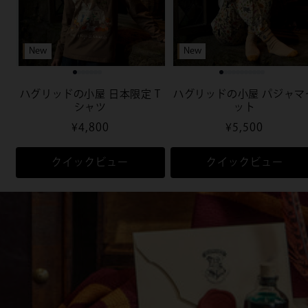
New
New
ハグリッドの小屋 日本限定 T
ハグリッドの小屋 パジャマ
シャツ
ット
通
¥4,800
通
¥5,500
常
常
価
価
クイックビュー
クイックビュー
格
格