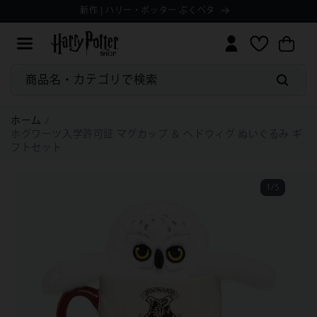
コンテ
Manage
ョ
新作 | ハリー・ポッター ぷくペタ
ィ
ンツに
ッ
Preferences
ッ
進む
ピ
シ
ン
ュ
グ
リ
カ
ス
商品名・カテゴリで検索
ー
ト
ト
ホーム
ホグワーツ入学許可証 マグカップ ＆ ヘドウィグ ぬいぐるみ ギ
フトセット
1
/
5
の